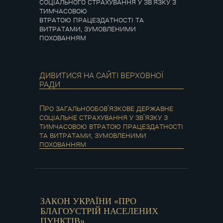
соціального страхування у зв’язку з
тимчасовою
втратою працездатності та
витратами, зумовленими
похованням
ДИВИТИСЯ НА САЙТІ ВЕРХОВНОЇ
РАДИ
Про загальнообов’язкове державне
соціальне страхування у зв’язку з
тимчасовою втратою працездатності
та витратами, зумовленими
похованням
ЗАКОН УКРАЇНИ «ПРО
БЛАГОУСТРІЙ НАСЕЛЕНИХ
ПУНКТІВ»