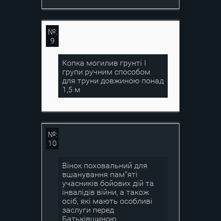
№:
9
Копка могилив грунті І
групи ручним способом
для труни довжиною понад
1,5 м
№:
10
Вінок поховальний для
вшанування пам"яті
учасників бойових дій та
інвалідів війни, а також
осіб, які мають особливі
заслуги перед
Батьківщиною