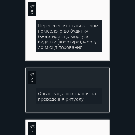
№:
5
Перенесення труни з тілом
померлого до будинку
(квартири), до моргу, з
будинку (квартири), моргу,
до місця поховання
№:
6
Організація поховання та
проведення ритуалу
№:
7