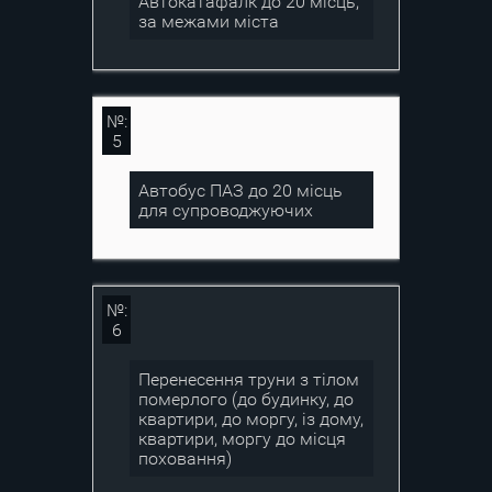
Автокатафалк до 20 місць,
за межами міста
№:
5
Автобус ПАЗ до 20 місць
для супроводжуючих
№:
6
Перенесення труни з тілом
померлого (до будинку, до
квартири, до моргу, із дому,
квартири, моргу до місця
поховання)