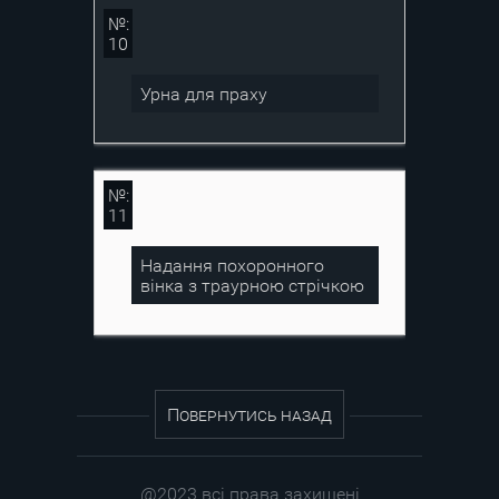
№:
10
Урна для праху
№:
11
Надання похоронного
вінка з траурною стрічкою
Повернутись назад
@2023 всі права захищені