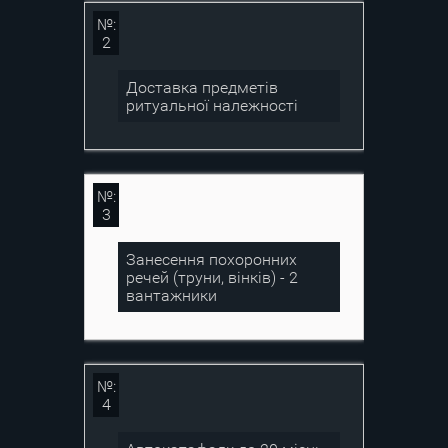
№:
2
Доставка предметів
ритуальної належності
№:
3
Занесення похоронних
речей (труни, вінків) - 2
вантажники
№:
4