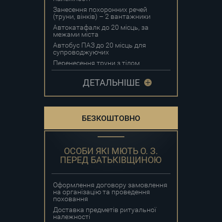
Занесення похоронних речей
(труни, вінків) – 2 вантажники
Автокатафалк до 20 місць, за
межами міста
Автобус ПАЗ до 20 місць для
супроводжуючих
Перенесення труни з тілом
померлого (до будинку, до
квартири, до моргу, із дому,
ДЕТАЛЬНІШЕ
квартири, моргу до місця
поховання)
Послуги організатора обряду
поховання та проведення
панахиди
БЕЗКОШТОВНО
Домовина для поховання
учасників бойових дій та інвалідів
війни, а також осіб, які мають
особливі заслуги перед
ОСОБИ ЯКІ МЮТЬ О. З.
Батьківщиною, довжиною 2,0 – 2,1
ПЕРЕД БАТЬКІВЩИНОЮ
м
Копка могилив грунті І групи
ручним способом для труни
Оформлення договору замовлення
довжиною понад 1,5 м
на організацію та проведення
Вінок поховальний для
поховання
вшанування пам”яті учасників
Доставка предметів ритуальної
бойових дій та інвалідів війни, а
належності
також осіб, які мають особливі