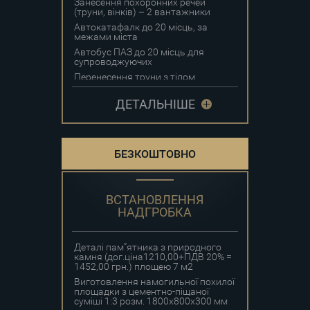
Занесення похоронних речей
(труни, вінків) – 2 вантажники
Автокатафалк до 20 місць, за
межами міста
Автобус ПАЗ до 20 місць для
супроводжуючих
Перенесення труни з тілом
померлого (до будинку, до
квартири, до моргу, із дому,
ДЕТАЛЬНІШЕ
квартири, моргу до місця
поховання)
Послуги організатора обряду
поховання та проведення
панахиди
БЕЗКОШТОВНО
Домовина для поховання
учасників бойових дій та інвалідів
війни, а також осіб, які мають
особливі заслуги перед
ВСТАНОВЛЕННЯ
Батьківщиною, довжиною 2,0 – 2,1
НАДГРОБКА
м
Копка могилив грунті І групи
ручним способом для труни
Деталі пам”ятника з природного
довжиною понад 1,5 м
камня (дог.ціна1210,00+ПДВ 20% =
Вінок поховальний для
1452,00 грн.) площею 7 м2
вшанування пам”яті учасників
Виготовлення намогильної похилої
бойових дій та інвалідів війни, а
площадки з цементно-піщаної
також осіб, які мають особливі
суміші 1:3 розм. 1800х800х300 мм
заслуги перед Батьківщиною