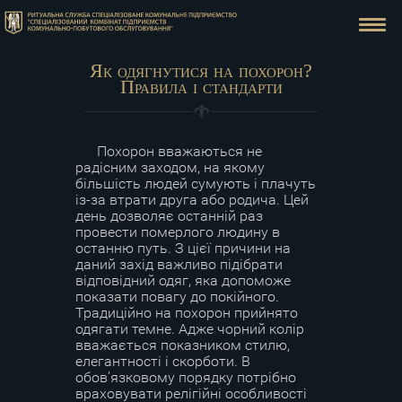
Як одягнутися на похорон?
Правила і стандарти
Похорон вважаються не
радісним заходом, на якому
більшість людей сумують і плачуть
із-за втрати друга або родича. Цей
день дозволяє останній раз
провести померлого людину в
останню путь. З цієї причини на
даний захід важливо підібрати
відповідний одяг, яка допоможе
показати повагу до покійного.
Традиційно на похорон прийнято
одягати темне. Адже чорний колір
вважається показником стилю,
елегантності і скорботи. В
обов’язковому порядку потрібно
враховувати релігійні особливості